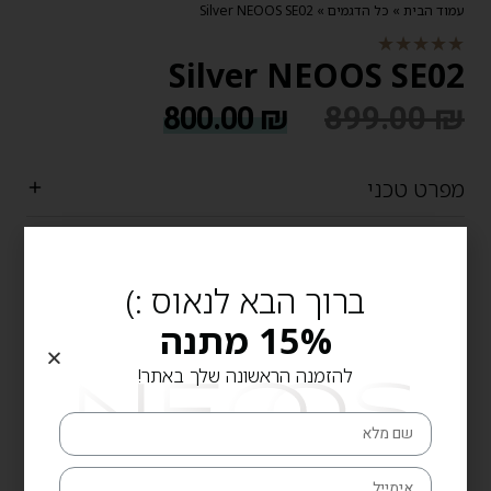
עמוד הבית
»
כל הדגמים
»
Silver NEOOS SE02
★
★
★
★
★
Silver NEOOS SE02
899.00
₪
800.00
₪
מפרט טכני
שתי רצועות
משלוח
ברוך הבא לנאוס :)
אחריות והחזרות
15% מתנה
אמצעי תשלום
להזמנה הראשונה שלך באתר!
Add to cart