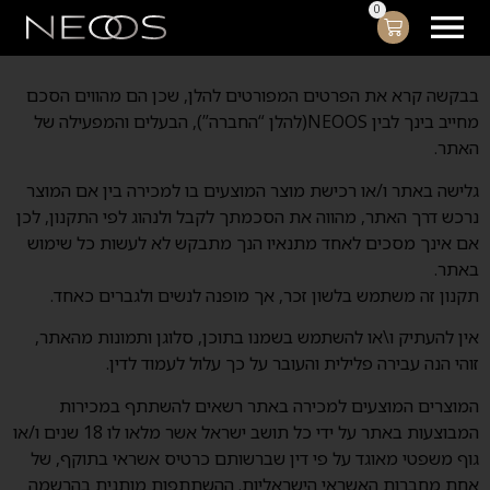
בבקשה קרא את הפרטים המפורטים להלן, שכן הם מהווים הסכם
מחייב בינך לבין NEOOS(להלן “החברה”), הבעלים והמפעילה של
האתר.
גלישה באתר ו/או רכישת מוצר המוצעים בו למכירה בין אם המוצר
נרכש דרך האתר, מהווה את הסכמתך לקבל ולנהוג לפי התקנון, לכן
אם אינך מסכים לאחד מתנאיו הנך מתבקש לא לעשות כל שימוש
באתר.
תקנון זה משתמש בלשון זכר, אך מופנה לנשים ולגברים כאחד.
אין להעתיק ו\או להשתמש בשמנו בתוכן, סלוגן ותמונות מהאתר,
זוהי הנה עבירה פלילית והעובר על כך עלול לעמוד לדין.
המוצרים המוצעים למכירה באתר רשאים להשתתף במכירות
המבוצעות באתר על ידי כל תושב ישראל אשר מלאו לו 18 שנים ו/או
גוף משפטי מאוגד על פי דין שברשותם כרטיס אשראי בתוקף, של
אחת מחברות האשראי הישראליות. ההשתתפות מותנית בהרשמה