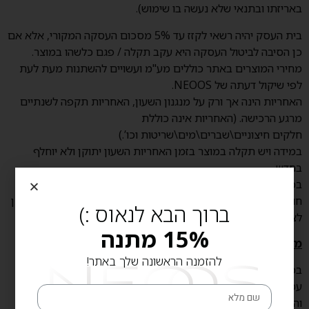
באריזתו ובתנאי שלא נעשה בו שימוש).
בית העסק יהיה רשאי לקזז עד 5% מסכום העסקה המקורי, אלא אם
כן הסיבה לביטול העסקה היא עקב תקלה / פגם כלשהו במוצר.
מחירי המוצרים באתר כוללים מע"מ ועשויים להשתנות מעת לעת
לפי שיקול דעתה של NEOOS.
האחריות הינה אך ורק על מנגנון השעון, האחריות תקפה לשנתיים
מרגע הרכישה. (האחריות אינה כוללת
חלקים חיצוניים\שברים\מים\שריטות וכו’.)
במידה ויש תקלה במוצר בזמן האחריות השעון יתוקן ולא יוחלף
בחדש.
בכל הנוגע להחזרת המוצרים מדיניות NEOOS תהיה על פי הוראות
חוק הגנת הצרכן, תשמ"א-1981 והתקנות שתוקנו על פיו החוק ניתן
ברוך הבא לנאוס :)
לצפייה באתר הממשלתי.
15% מתנה
מדיניות החלפה:
להזמנה הראשונה שלך באתר!
במידה וקיבלתם שעון ותרצו לבצע החלפה ניתן להחליפו עד 14 ימי
עסקים מרגע רכישת השעון. כל עוד הניילונים שעוטפים את השעון
והטיקט לא הוסרו ולא חל שימוש בו, לצורך כך יש ליצור קשר עם