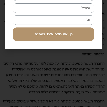
NEOOS דרך צור קשר באתר, פעולת ההחלפה תחוייב בדמי משלוח.
אמצעי תשלום וסליקה:
NEOOS מקפידה לנהל את האתר בזהירות, מיומנות, ובאופן מבוקר
ונוקטת באמצעי זהירות מקובלים על מנת לשמור, ככל האפשר, על
סודיות המידע שהעביר המזמין.
כן, אני רוצה 15% במתנה
העברת נתוני כרטיסי האשראי באתר מתבצעת על-פי תקן PCI
בצורה מוצפנת בטכנולוגיתSSL .
פרטיות וסודיות:
החברה תעשה כמיטב יכולתה, על מנת להגן על סודיות פרטי הקונים.
מאחר ורשת האינטרנט אינה מוגנת באופן מוחלט אין אפשרות
להבטיח הגנה מוחלטת מפני חדירות לשרתי האתר וחשיפת המידע
השמור בו. במקרה שלמרות אמצעי האבטחה יעלה בידי צד שלישי
לחדור למידע באתר ו/או להשתמש בו לרעה, מוסכם כי לא תהיה
למשתמש כל טענה, תביעה או דרישה כלפי החברה.
החברה תעשה כמיטב יכולתה, אך לא תוכל לשלול שיבושים בפעילות
האתר באופן מוחלט ועיכובים בזמן אספקת המוצרים , המשתמש