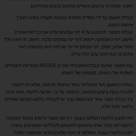
לאתר ומסירת פרטים אישיים מלאים נכונים ומדויקים.
קבלת השעון על ידי השליח מותנת בהצגת תעודה מזהה לצורך
אימות הקונה.
קבלת המוצר תתבצע עד 4 ימי עסקים אלא אם כן דווח אחרת.
חישוב ימי האספקה ייעשה לפי ימי עסקים בלבד, חישוב זה אינו כולל
סופי שבוע, חגים, ימי שבתון או ימי שביתה ו/או עיצומים ו/או
עיכובים הנגרמים עקב כוח עליון.
עם המוצר מגיעה קבלה/חשבונית מס מ NEOOS ואחריות לשנתיים,
השקית של המותג, וקופסה של המותג.
במידה והשעון אזל מהמלאי בשל נסיבות חריגות, שלא היו ידועות
לחברה בעת ביצוע ההזמנה, תימסר על כך הודעה ללקוח, והוא יבחר
בין קבלת מוצר אחר זהה ושווה ערך או לקבלת מלוא הסכום ששילם
כלומר זיכוי מלא .
היה ויבצע הלקוח תשלום בעבור רכישת מוצר כלשהו באתר ומסיבה
כלשהי לא קיבל אותו בהתאם לתנאים ולכללים המופיעים באתר,
יזוכה הלקוח בעבור תשלום זה זיכוי מלא.(בתנאי שהמוצר נשלח