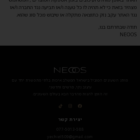
מצהיר בזאת כי לא תהיה לו כל טענה ו/או תביעה נגד החברה ו/או
נגד האתר עקב נזק כתוצאה מתקלה או שיבוש מכל סוג שהוא.
תודה שבחרתם בנו,
NEOOS
מותג השעונים המוביל בישראל המשלב איכות בלתי מתפשרת יחד עם
עיצוב נקי, מרשים וחדשני.
זה הזמן להנות מהדבר הבא בעולם השעונים.
יצירת קשר
077-5013-588
yechiel509@gmail.com